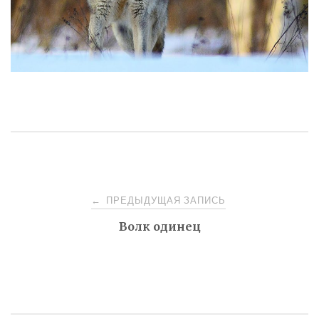
Навигация
ПРЕДЫДУЩАЯ ЗАПИСЬ
←
Волк одинец
по
записям