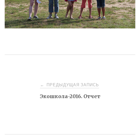
Навигация
ПРЕДЫДУЩАЯ ЗАПИСЬ
←
Экошкола-2016. Отчет
по
записям