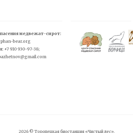
спасения медвежат-сирот:
rphan-bear.org
н:
+7 910 930-97-38;
pazhetnov@gmail.com
2026 © Торопецкая биостанция «Чистый лес».