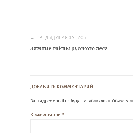
Навигация
ПРЕДЫДУЩАЯ ЗАПИСЬ
←
Зимние тайны русского леса
по
записям
ДОБАВИТЬ КОММЕНТАРИЙ
Ваш адрес email не будет опубликован.
Обязател
Комментарий
*